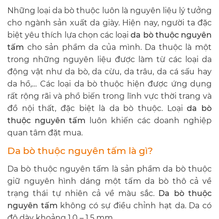
Những loại da bò thuộc luôn là nguyên liệu lý tưởng
cho ngành sản xuất da giày. Hiện nay, người ta đặc
biệt yêu thích lựa chọn các loại
da bò thuộc nguyên
tấm
cho sản phẩm da của mình.
Da thuộc là một
trong những nguyên liệu được làm từ các loại da
động vật như da bò, da cừu, da trâu, da cá sấu hay
da hổ,… Các loại da bò thuộc hiện được ứng dụng
rất rộng rãi và phổ biến trong lĩnh vực thời trang và
đồ nội thất, đặc biệt là da bò thuộc. Loại
da bò
thuộc nguyên tấm
luôn khiến các doanh nghiệp
quan tâm đặt mua.
Da bò thuộc nguyên tấm là gì?
Da bò thuộc nguyên tấm là sản phẩm da bò thuộc
giữ nguyên hình dáng một tấm da bò thô cả về
trạng thái tự nhiên cả về màu sắc.
Da bò thuộc
nguyên tấm
không có sự điều chỉnh hạt da. Da có
độ dày khoảng 1.0 – 1.5 mm.