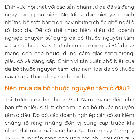
Lĩnh vực nội thất với các sản phẩm từ da đã và đang
ngày càng phổ biến. Người ta đặc biệt yêu thích
những bộ sofa bằng da, hay những chiếc ghế ngồi ô
tô bọc da. Để có thể thực hiện điều đó, doanh
nghiệp chuyên sử dụng da bò thuộc nguyên tấm
với kích thước và sự tự nhiên nó mang lại. Đồ da sẽ
mang đến cho người dùng cảm giác sang trọng,
giàu có và đẳng cấp. Chính vì tần xuất phổ biết của
da bò thuộc nguyên tấm
, cho nên, loại da bò thuộc
này có giá thành khá cạnh tranh.
Nên mua da bò thuộc nguyên tấm ở đâu?
Thị trường da bò thuộc Việt Nam mang đến cho
bạn rất nhiều sự lựa chọn mua da bò thuộc nguyên
tấm ở đâu. Do đó, các doanh nghiệp cần có sự kiểm
chứng rõ ràng những đơn vị cung cấp trước khi
nhập, đặt mua loại hàng hóa đặc trưng này. Công ty
TNHH Aury sẵn sàng đáp ứng các nhu cầu của quý