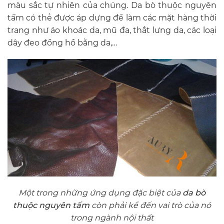
màu sắc tự nhiên của chúng. Da bò thuộc nguyên
tấm có thẻ được áp dựng để làm các mặt hàng thời
trang như áo khoác da, mũ đa, thắt lưng da, các loại
dây đeo đồng hồ bằng da,…
Một trong những ứng dụng đặc biệt của
da bò
thuộc nguyên tấm
còn phải kể đến vai trò của nó
trong ngành nội thất