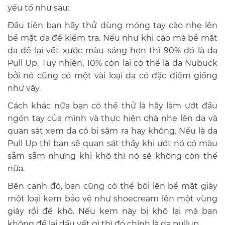
yếu tố như sau:
Đầu tiên bạn hãy thử dùng móng tay cào nhẹ lên
bề mặt da để kiểm tra. Nếu như khi cào mà bề mặt
da để lại vết xước màu sáng hơn thì 90% đó là da
Pull Up. Tuy nhiên, 10% còn lại có thể là da Nubuck
bởi nó cũng có một vài loại da có đặc điểm giống
như vậy.
Cách khác nữa bạn có thể thử là hãy làm ướt đầu
ngón tay của mình và thực hiện chà nhẹ lên da và
quan sát xem da có bị sậm ra hay không. Nếu là da
Pull Up thì bạn sẽ quan sát thấy khi ướt nó có màu
sẫm sẫm nhưng khi khô thì nó sẽ không còn thế
nữa.
Bên cạnh đó, bạn cũng có thể bôi lên bề mặt giày
một loại kem bảo vệ như shoecream lên một vùng
giày rồi để khô. Nếu kem này bị khô lại mà bạn
không để lại dấu vết gì thì đó chính là da pullup.