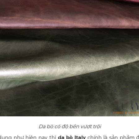
Da bò có độ bền vượt trội
da bò Italy
 dụng như hiện nay thì
chính là sản phẩm 