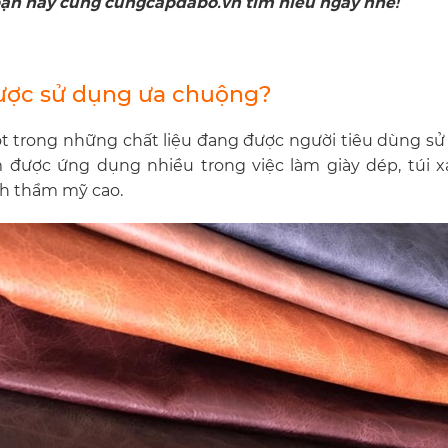
ì bạn hãy cùng cungcapdabo.vn tìm hiểu ngay nhé!
i được sử dụng ưa chuộng?
t trong những chất liệu đang được người tiêu dùng sử
được ứng dụng nhiều trong việc làm giày dép, túi x
nh thẩm mỹ cao.