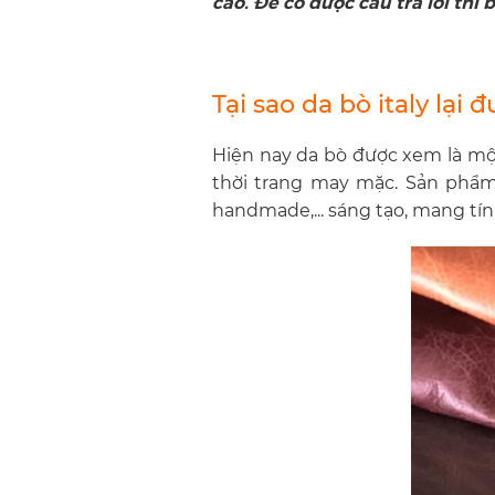
cao. Để có được câu trả lời th
Tại sao da bò italy lạ
Hiện nay da bò được xem là mộ
thời trang may mặc. Sản phẩm 
handmade,... sáng tạo, mang tí