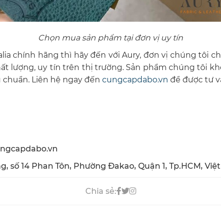
Chọn mua sản phẩm tại đơn vị uy tín
ia chính hãng thì hãy đến với Aury, đơn vị chúng tôi
ất lượng, uy tín trên thị trường. Sản phẩm chúng tôi 
êu chuẩn. Liên hệ ngay đến
cungcapdabo.vn
để được tư v
ungcapdabo.vn
ông, số 14 Phan Tôn, Phường Đakao, Quận 1, Tp.HCM, Vi
Chia sẻ: