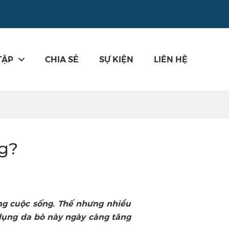
TẬP
CHIA SẺ
SỰ KIỆN
LIÊN HỆ
ng?
ng cuộc sống. Thế nhưng nhiều
 dụng da bò này ngày càng tăng