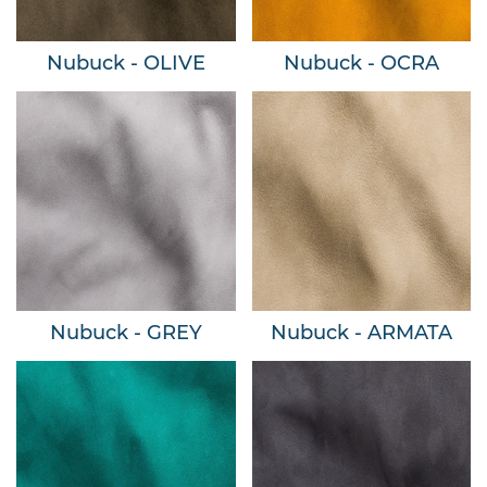
Nubuck - OLIVE
Nubuck - OCRA
Nubuck - GREY
Nubuck - ARMATA