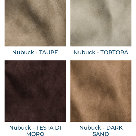
Nubuck - TAUPE
Nubuck - TORTORA
Nubuck - TESTA DI
Nubuck - DARK
MORO
SAND