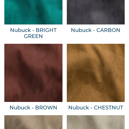
Nubuck - BRIGHT
Nubuck - CARBON
GREEN
Nubuck - BROWN
Nubuck - CHESTNUT