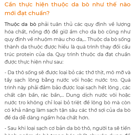
Cần thực hiện thuộc da bò như thế nào
mới đạt chuẩn?
Thuộc da bò
phải tuân thủ các quy định về lượng
hóa chất, nồng độ để giữ ẩm cho da bò cũng như
quy định về nhuộm màu cho da,… Thuộc da bò sống
thành da thuộc được hiểu là quá trình thay đổi cấu
trúc protein của da. Quy trình thuộc da đạt chuẩn
được thực hiện như sau:
- Da thô sống sẽ được loại bỏ các thớ thịt, mô mỡ và
tẩy sạch lông bằng nước vôi hoặc nước tro. Quá
trình này phải đảm bảo được loại sạch hết lông , các
chất cặn bẩn, rác bẩn,… Dung dịch nước vôi hoặc
nước tro không chỉ loại bỏ triệt để lông bò mà còn
có khả năng làm sạch tận sâu các thớ sợi của da bò
để da dễ dàng ngấm hóa chất hơn.
- Sau khi loại sạch cơ bản da bò thô, người ta sẽ tiến