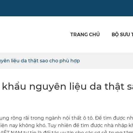
TRANG CHỦ
BỘ SƯU 
̂n liệu da thật sao cho phù hợp
khẩu nguyên liệu da thậ
ụng rộng rãi trong ngành nội thất ô tô. Để tìm được 
hiện nay không khó. Tuy nhiên để tìm được nhà nhập k
VIỆT NAM
tự tin là đối tác uy tín cho các cơ sở, trung tâ