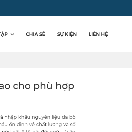
TẬP
CHIA SẺ
SỰ KIỆN
LIÊN HỆ
t sao cho phù hợp
nhà nhập khẩu nguyên liệu da bò
hẩu ổn định về chất lượng và số
m nội thất ô tô, với đội ngũ tư vấn