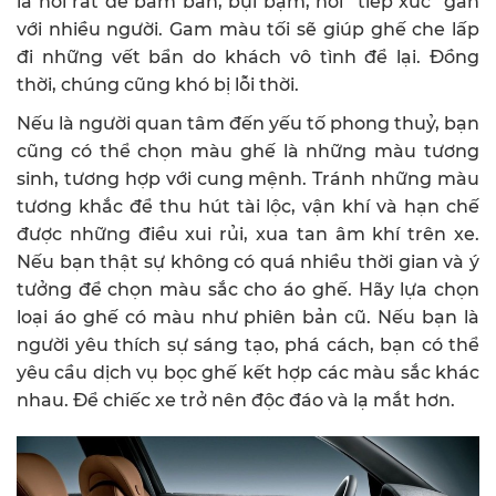
là nơi rất dễ bám bẩn, bụi bặm, nơi “tiếp xúc" gần
với nhiều người. Gam màu tối sẽ giúp ghế che lấp
đi những vết bẩn do khách vô tình để lại. Đồng
thời, chúng cũng khó bị lỗi thời.
Nếu là người quan tâm đến yếu tố phong thuỷ, bạn
cũng có thể chọn màu ghế là những màu tương
sinh, tương hợp với cung mệnh. Tránh những màu
tương khắc để thu hút tài lộc, vận khí và hạn chế
được những điều xui rủi, xua tan âm khí trên xe.
Nếu bạn thật sự không có quá nhiều thời gian và ý
tưởng để chọn màu sắc cho áo ghế. Hãy lựa chọn
loại áo ghế có màu như phiên bản cũ. Nếu bạn là
người yêu thích sự sáng tạo, phá cách, bạn có thể
yêu cầu dịch vụ bọc ghế kết hợp các màu sắc khác
nhau. Để chiếc xe trở nên độc đáo và lạ mắt hơn.