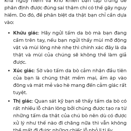
khá nguy hiểm và khó khiến bạn tập trung để
phân định được đúng sai thậm chí có thể gây nguy
hiểm. Do đó, để phân biệt da thật bạn chỉ cần dựa
vào:
Khứu giác
: Hãy ngửi tấm da bò mà bạn đang
cầm trên tay, nếu bạn ngửi thấy mùi mỡ động
vật và mùi lông nhè nhẹ thì chính xác đây là da
thật và mùi của chúng sẽ không thể làm giả
được.
Xúc giác
: Sờ vào tấm da bò cảm nhận đầu tiên
của bạn là chúng thật mềm mại, ấm áp vào
đông và mát mẻ vào hè mang đến cảm giác rất
tuyệt.
Thị giác
: Quan sát kỹ bạn sẽ thấy tấm da bò có
rất nhiều lỗ chân lông bởi chúng được tạo ra từ
những tấm da thật của chú bò nên dù có được
xử lý như thế nào đi chăng nữa thì vẫn không
thể mất đi được những chiếc lỗ nhỏ li ti ấy.