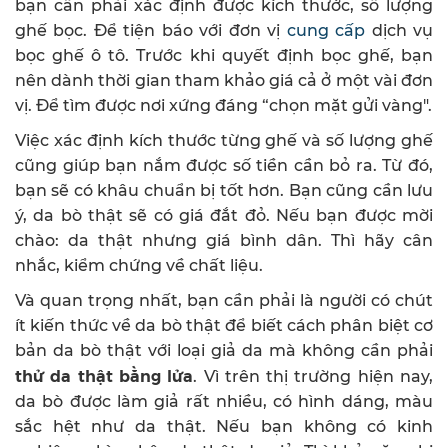
bạn cần phải xác định được kích thước, số lượng
ghế bọc. Để tiện báo với đơn vị
cung cấp
dịch vụ
bọc ghế ô tô. Trước khi quyết định bọc ghế, bạn
nên dành thời gian tham khảo giá cả ở một vài đơn
vị. Để tìm được nơi xứng đáng “chọn mặt gửi vàng".
Việc xác định kích thước từng ghế và số lượng ghế
cũng giúp bạn nắm được số tiền cần bỏ ra. Từ đó,
bạn sẽ có khâu chuẩn bị tốt hơn. Bạn cũng cần lưu
ý, da bò thật sẽ có giá đắt đỏ. Nếu bạn được mời
chào: da thật nhưng giá bình dân. Thì hãy cân
nhắc, kiểm chứng về chất liệu.
Và quan trọng nhất, bạn cần phải là người có chút
ít kiến thức về da bò thật để biết cách phân biệt cơ
bản da bò thật với loại giả da mà không cần phải
thử da thật bằng lửa
. Vì trên thị trường hiện nay,
da bò được làm giả rất nhiều, có hình dáng, màu
sắc hệt như da thật. Nếu bạn không có kinh