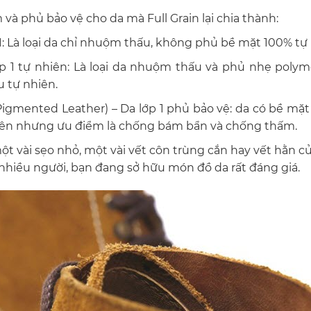
và phủ bảo vệ cho da mà Full Grain lại chia thành:
p 1: Là loại da chỉ nhuộm thấu, không phủ bề mặt 100% tự
 lớp 1 tự nhiên: Là loại da nhuộm thấu và phủ nhẹ po
 tự nhiên.
 (Pigmented Leather) – Da lớp 1 phủ bảo vệ: da có bề mặ
iên nhưng ưu điểm là chống bám bẩn và chống thấm.
một vài sẹo nhỏ, một vài vết côn trùng cắn hay vết hằn 
 nhiều người, bạn đang sở hữu món đồ da rất đáng giá.