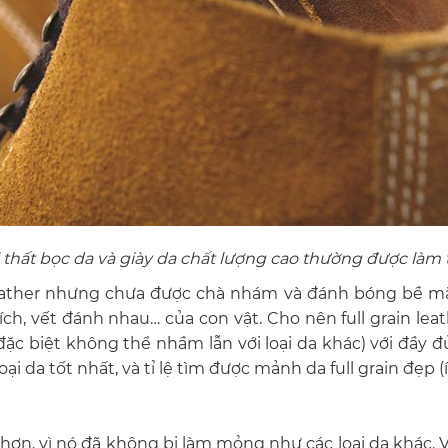
thất bọc da và giày da chất lượng cao thường được làm từ
n leather nhưng chưa được chà nhám và đánh bóng bề mặ
ích, vết đánh nhau… của con vật. Cho nên full grain le
ặc biệt không thể nhầm lẫn với loại da khác) với đầy đủ
oại da tốt nhất, và tỉ lệ tìm được mảnh da full grain đẹp (ít
 hơn, vì nó đã không bị làm mỏng như các loại da khác. V