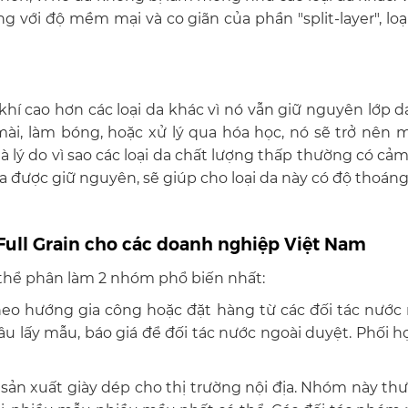
g với độ mềm mại và co giãn của phần "split-layer", lo
 khí cao hơn các loại da khác vì nó vẫn giữ nguyên lớp 
ài, làm bóng, hoặc xử lý qua hóa học, nó sẽ trở nên 
 lý do vì sao các loại da chất lượng thấp thường có cảm 
da được giữ nguyên, sẽ giúp cho loại da này có độ thoáng
Full Grain cho các doanh nghiệp Việt Nam
thể phân làm 2 nhóm phổ biến nhất:
heo hướng gia công hoặc đặt hàng từ các đối tác nướ
âu lấy mẫu, báo giá để đối tác nước ngoài duyệt. Phối 
sản xuất giày dép cho thị trường nội địa. Nhóm này 