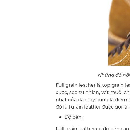
Những đồ nội 
Full grain leather là top grai
xước, sẹo tự nhiên, vết muỗi ch
nhất của da (đây cũng là điểm đ
đó full grain leather được gọi là l
Độ bền:
Full grain leather có độ bền cao