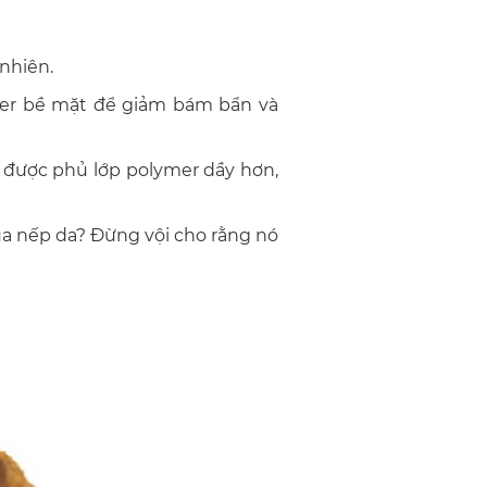
 nhiên.
lymer bề mặt để giảm bám bẩn và
t được phủ lớp polymer dầy hơn,
của nếp da? Đừng vội cho rằng nó