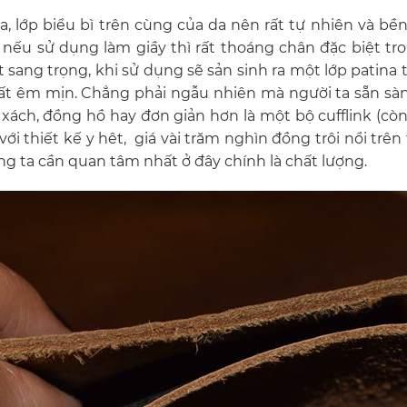
, lớp biểu bì trên cùng của da nên rất tự nhiên và b
n nếu sử dụng làm giầy thì rất thoáng chân đặc biệt tro
rất sang trọng, khi sử dụng sẽ sản sinh ra một lớp patin
rất êm mịn.
Chẳng phải ngẫu nhiên mà người ta sẵn sàng
 xách, đồng hồ hay đơn giản hơn là một bộ cufflink (còn
i thiết kế y hêt, giá vài trăm nghìn đồng trôi nổi trên 
ng ta cần quan tâm nhất ở đây chính là chất lượng.