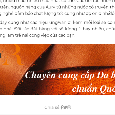
i, nhiều mẫu nhiều mầu nhất có thể. Các đối tác nhóm 
ở trên, nguồn hàng của Aury từ những nước có truyền thố
ng nghề đảm bảo chất lượng tốt cũng như độ ổn định/đồ
ộ dày cũng như các hiệu ứng/vân đi kèm mỗi loại sẽ c
nhất.Đối tác đặt hàng với số lượng ít hay nhiều, ch
ng làm trễ nãi công việc của các bạn.
Chia sẻ: