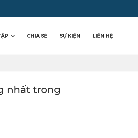
TẬP
CHIA SẺ
SỰ KIỆN
LIÊN HỆ
g nhất trong