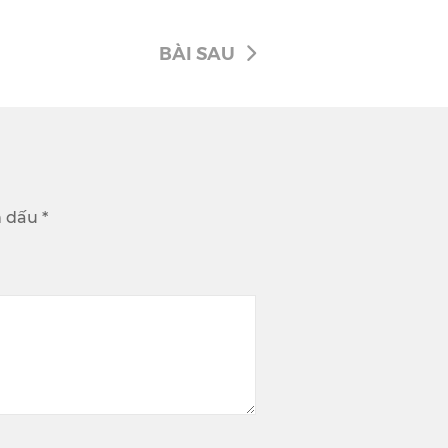
BÀI SAU
 dấu *