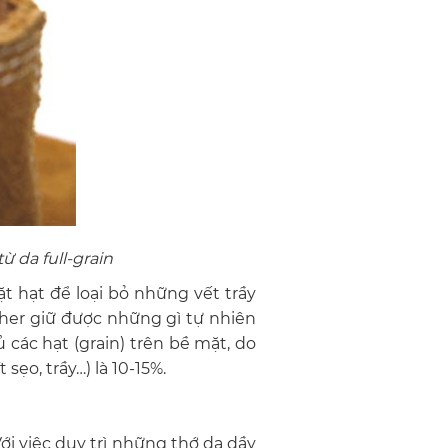
 da full-grain
t hạt để loại bỏ những vết trầy
ather giữ được những gì tự nhiên
 các hạt (grain) trên bề mặt, do
 sẹo, trầy…) là 10-15%.
ới việc duy trì những thớ da dầy