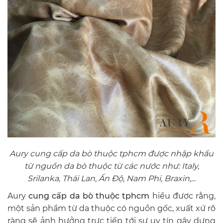
Aury cung cấp da bò thuộc tphcm được nhập khẩu
từ nguồn da bò thuộc từ các nước như: Italy,
Srilanka, Thái Lan, Ấn Độ, Nam Phi, Braxin,...
Aury
cung cấp da bò thuộc tphcm
hiểu được rằng,
một sản phẩm từ da thuộc có nguồn gốc, xuất xứ rõ
ràng sẽ ảnh hưởng trực tiếp tới sự uy tín gây dựng