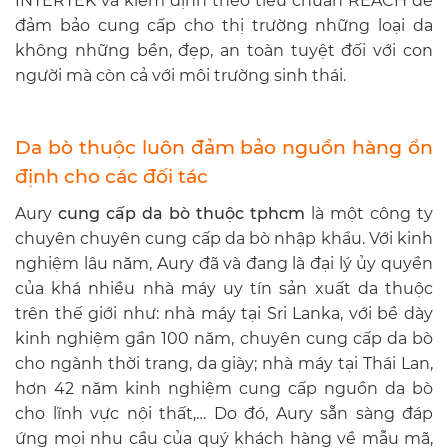
INTERTEK và kiểm định theo tiêu chuẩn REACH để
đảm bảo cung cấp cho thị trường những loại da
không những bền, đẹp, an toàn tuyệt đối với con
người mà còn cả với môi trường sinh thái.
Da bò thuộc luôn đảm bảo nguồn hàng ổn
định cho các đối tác
Aury
cung cấp da bò thuộc tphcm
là một công ty
chuyên chuyên cung cấp da bò nhập khẩu. Với kinh
nghiệm lâu năm, Aury đã và đang là đại lý ủy quyền
của khá nhiều nhà máy uy tín sản xuất da thuộc
trên thế giới như: nhà máy tại Sri Lanka, với bề dày
kinh nghiệm gần 100 năm, chuyên cung cấp da bò
cho ngành thời trang, da giày; nhà máy tại Thái Lan,
hơn 42 năm kinh nghiệm cung cấp nguồn da bò
cho lĩnh vực nội thất,… Do đó, Aury sẵn sàng đáp
ứng mọi nhu cầu của quý khách hàng về mẫu mã,