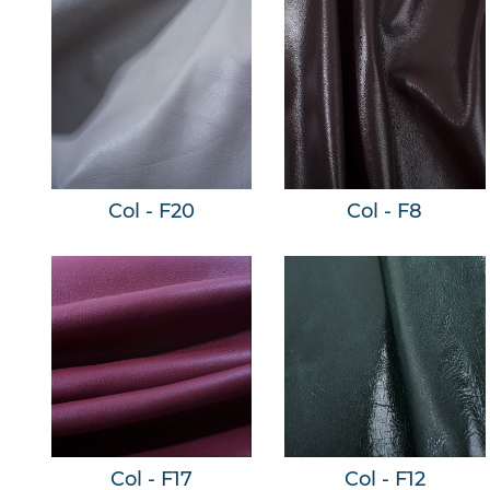
Col - F20
Col - F8
Col - F17
Col - F12