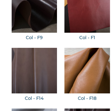
Col - F9
Col - F1
Col - F14
Col - F18