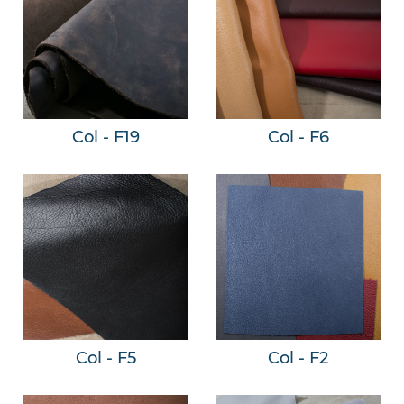
Col - F19
Col - F6
Col - F5
Col - F2