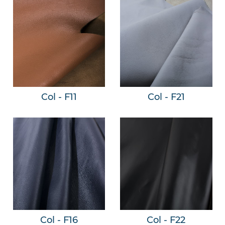
Col - F11
Col - F21
Col - F16
Col - F22