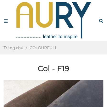
Menu
S
Trang chủ
COLOURFULL
Col - F19