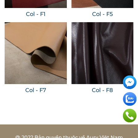
Col - F1
Col - F5
Col - F7
Col - F8
@ 2022 Bản quyền thuộc về Aury Việt Nam