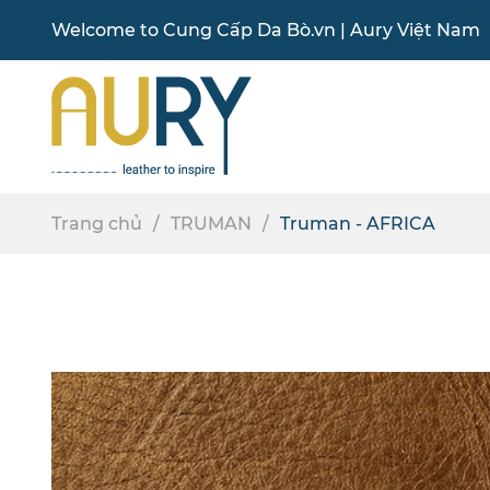
Welcome to
Cung Cấp Da Bò
.vn |
Aury Việt Nam
Trang chủ
TRUMAN
Truman - AFRICA