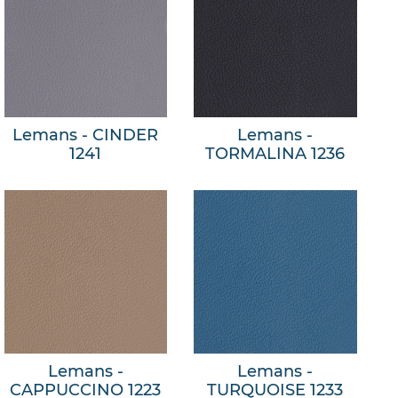
Lemans - CINDER
Lemans -
1241
TORMALINA 1236
Lemans -
Lemans -
CAPPUCCINO 1223
TURQUOISE 1233