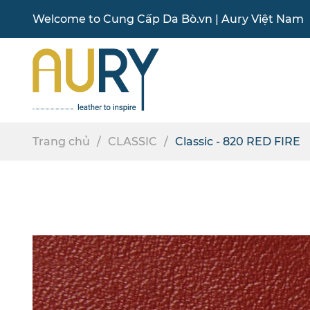
Welcome to
Cung Cấp Da Bò
.vn |
Aury Việt Nam
Trang chủ
CLASSIC
Classic - 820 RED FIRE